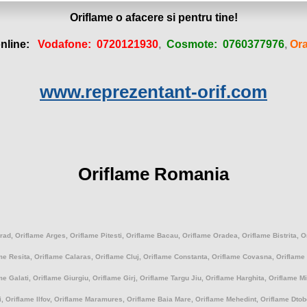
Oriflame o afacere si pentru tine!
nline:
Vodafone
: 0720121930
,
Cosmote
: 0760377976
,
Or
www.reprezentant-orif.com
Oriflame Romania
Arad, Oriflame Arges, Oriflame Pitesti, Oriflame Bacau, Oriflame Oradea, Oriflame Bistrita, O
me Resita, Oriflame Calaras, Oriflame Cluj, Oriflame Constanta, Oriflame Covasna, Oriflam
me Galati, Oriflame Giurgiu, Oriflame Girj, Oriflame Targu Jiu, Oriflame Harghita, Oriflame
si, Oriflame Ilfov, Oriflame Maramures, Oriflame Baia Mare, Oriflame Mehedint, Oriflame Dto