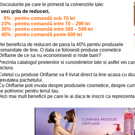
Discouturile pe care le primesti la comenziile tale:
- vezi grila de reduceri,
• 0% : pentru comandă sub 70 lei
• 23% : pentru comandă intre 70 – 299 lei
• 30% : pentru comandă intre 300 – 599 lei
• 40% : pentru comandă peste 600 lei
Vei beneficia de reduceri de pana la 40% pentru produsele
comandate de tine. O data ce folosesti produse cosmetice
Oriflame de ce sa nu economisesti si niste bani?
Prezinta catalogul prietenilor si cunostintelor tale si astfel vei c
factura.
Coletul cu produse Oriflame va fi livrat direct la tine acasa cu do
greutatea pachetului.
Cu Oriflame poti invata despre produsele cosmetice, despre cu
se potrivesc pentru tenul tau.
Vezi mai mult beneficii pe care le ai daca te inscrii ca reprezenta