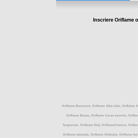
Inscriere Oriflame o
Oriflame Bucuresti, Oriflame Alba Iulia, Oriflame 
Oriflame Buzau, Oriflame Caras-severin, Orifla
Targoviste, Oriflame Dolj, OriflameCraiova, Orifla
Oriflame Ialomita, Oriflame Slobozia, Oriflame Ia