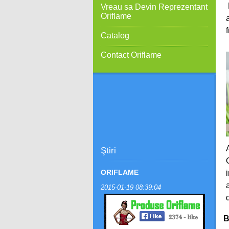
Vreau sa Devin Reprezentant
Oriflame
Catalog
Contact Oriflame
Ştiri
ORIFLAME
2015-01-19 08:39:04
B