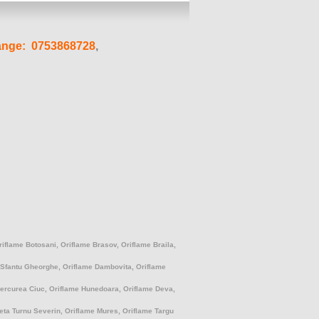
ange
: 0753868728
,
riflame Botosani, Oriflame Brasov, Oriflame Braila,
e Sfantu Gheorghe, Oriflame Dambovita, Oriflame
 Miercurea Ciuc, Oriflame Hunedoara, Oriflame Deva,
beta Turnu Severin, Oriflame Mures, Oriflame Targu