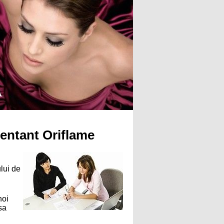
zentant Oriflame
lui de
noi
sa