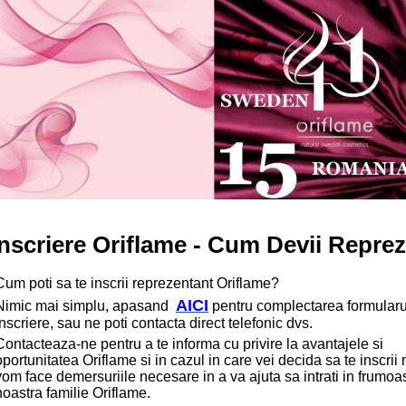
Inscriere Oriflame - Cum Devii Repre
Cum poti sa te inscrii reprezentant Oriflame?
AICI
Nimic mai simplu, apasand
pentru complectarea formularu
inscriere,
sau ne poti contacta direct telefonic dvs.
Contacteaza-ne pentru a te informa cu privire la avantajele si
oportunitatea Oriflame si in cazul in care vei decida sa te inscrii 
vom face demersuriile necesare in a va ajuta sa intrati in frumoa
noastra familie Oriflame.