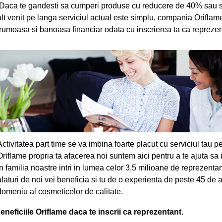
Daca te gandesti sa cumperi produse cu reducere de 40% sau sa 
alt venit pe langa serviciul actual este simplu, compania Oriflame
frumoasa si banoasa financiar odata cu inscrierea ta ca repreze
Activitatea part time se va imbina foarte placut cu serviciul tau pe
Oriflame propria ta afacerea noi suntem aici pentru a te ajuta sa it
in familia noastre intri in lumea celor 3,5 milioane de reprezenta
alaturi de noi vei beneficia si tu de o experienta de peste 45 de a
domeniu al cosmeticelor de calitate.
eneficiile Oriflame daca te inscrii ca reprezentant.