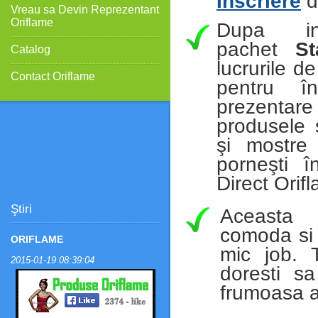
Inscriere
d
Vreau sa Devin Reprezentant
Oriflame
Dupa in
pachet
St
Catalog
lucrurile d
Contact Oriflame
pentru î
prezentar
produsele 
şi mostre
porneşti î
Direct Orif
Ştiri
Aceasta
comoda si 
ORIFLAME
mic job. 
2015-01-19 08:39:04
doresti sa
frumoasa ac