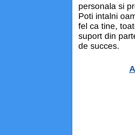
personala si pr
Poti intalni oa
fel ca tine, toa
suport din part
de succes.
A